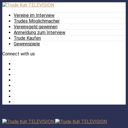
Vereine im Interview
Trudes Möglichmacher
Vereinsgeld gewinnen
Anmeldung zum Interview
Trude Kaufen
Gewinnspiele
Connect with us
Facebook
Twitter
/
Pinterest
X
Instagram
TikTok
YouTube
LinkedIn
Tumblr
Facebook
TikTok
Instagram
YouTube