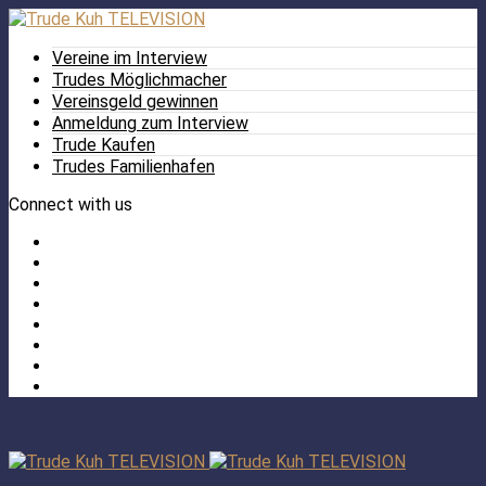
Vereine im Interview
Trudes Möglichmacher
Vereinsgeld gewinnen
Anmeldung zum Interview
Trude Kaufen
Trudes Familienhafen
Connect with us
Facebook
Twitter
/
Pinterest
X
Instagram
TikTok
YouTube
LinkedIn
Tumblr
Facebook
TikTok
Instagram
YouTube