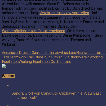
Altersklassen willkommen. Wenn Du Deinen Verein ins
Rampenlicht bringen möchtest, kannst Du Dich direkt bei uns
melden – hier entlang:
Verein im Interview vorstellen
. Und
falls Du als Marke Präsenz zeigen willst: „Trude Kuh“ erzielt
über 14,5 Mio. Kontakte im Monat, liefert starke Formate und
Zielgruppenzugänge – informiere Dich zu den
Werbemöglichkeiten für Unternehmen
. Wir freuen uns auf
Deine Geschichte, Deine Fragen und Deine Kampagne – denn
wir von „Trude Kuh“ verbinden Menschen, Themen und
Wirkung.
Andalusier
Dressur
Garrocha
Interview
Lusitano
Nachwuchsförder
Trail
Teamwork
Trail
Trude Kuh
Turnier
TV-Studio
Verein
Working
Equitation
Working Equitation Ostfriesland
Weitere
Sandra Groß von Caniglück Cuxhaven n.e.V. zu Gast
bei „Trude Kuh“