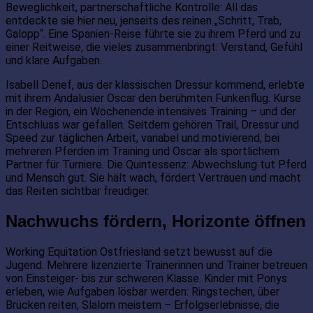
Beweglichkeit, partnerschaftliche Kontrolle: All das
entdeckte sie hier neu, jenseits des reinen „Schritt, Trab,
Galopp“. Eine Spanien-Reise führte sie zu ihrem Pferd und zu
einer Reitweise, die vieles zusammenbringt: Verstand, Gefühl
und klare Aufgaben.
Isabell Denef, aus der klassischen Dressur kommend, erlebte
mit ihrem Andalusier Oscar den berühmten Funkenflug. Kurse
in der Region, ein Wochenende intensives Training – und der
Entschluss war gefallen. Seitdem gehören Trail, Dressur und
Speed zur täglichen Arbeit, variabel und motivierend, bei
mehreren Pferden im Training und Oscar als sportlichem
Partner für Turniere. Die Quintessenz: Abwechslung tut Pferd
und Mensch gut. Sie hält wach, fördert Vertrauen und macht
das Reiten sichtbar freudiger.
Nachwuchs fördern, Horizonte öffnen
Working Equitation Ostfriesland setzt bewusst auf die
Jugend. Mehrere lizenzierte Trainerinnen und Trainer betreuen
von Einsteiger- bis zur schweren Klasse. Kinder mit Ponys
erleben, wie Aufgaben lösbar werden: Ringstechen, über
Brücken reiten, Slalom meistern – Erfolgserlebnisse, die