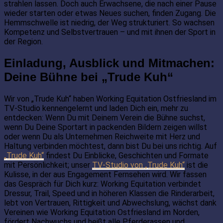
strahlen lassen. Doch auch Erwachsene, die nach einer Pause
wieder starten oder etwas Neues suchen, finden Zugang. Die
Hemmschwelle ist niedrig, der Weg strukturiert. So wachsen
Kompetenz und Selbstvertrauen – und mit ihnen der Sport in
der Region.
Einladung, Ausblick und Mitmachen:
Deine Bühne bei „Trude Kuh“
Wir von „Trude Kuh“ haben Working Equitation Ostfriesland im
TV-Studio kennengelernt und laden Dich ein, mehr zu
entdecken: Wenn Du mit Deinem Verein die Bühne suchst,
wenn Du Deine Sportart in packenden Bildern zeigen willst
oder wenn Du als Unternehmen Reichweite mit Herz und
Haltung verbinden möchtest, dann bist Du bei uns richtig. Auf
„Trude Kuh“
findest Du Einblicke, Geschichten und Formate
mit Persönlichkeit; unser
TV-Studio von „Trude Kuh“
ist die
Kulisse, in der aus Engagement Fernsehen wird. Wir fassen
das Gespräch für Dich kurz: Working Equitation verbindet
Dressur, Trail, Speed und in höheren Klassen die Rinderarbeit,
lebt von Vertrauen, Rittigkeit und Abwechslung, wächst dank
Vereinen wie Working Equitation Ostfriesland im Norden,
fördert Nachwuchs und heißt alle Pferderassen und