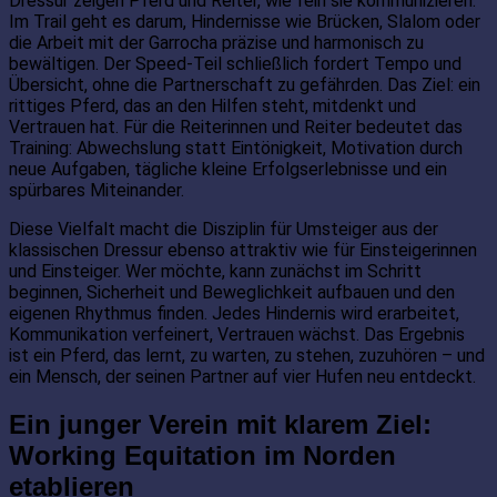
Dressur zeigen Pferd und Reiter, wie fein sie kommunizieren.
Im Trail geht es darum, Hindernisse wie Brücken, Slalom oder
die Arbeit mit der Garrocha präzise und harmonisch zu
bewältigen. Der Speed-Teil schließlich fordert Tempo und
Übersicht, ohne die Partnerschaft zu gefährden. Das Ziel: ein
rittiges Pferd, das an den Hilfen steht, mitdenkt und
Vertrauen hat. Für die Reiterinnen und Reiter bedeutet das
Training: Abwechslung statt Eintönigkeit, Motivation durch
neue Aufgaben, tägliche kleine Erfolgserlebnisse und ein
spürbares Miteinander.
Diese Vielfalt macht die Disziplin für Umsteiger aus der
klassischen Dressur ebenso attraktiv wie für Einsteigerinnen
und Einsteiger. Wer möchte, kann zunächst im Schritt
beginnen, Sicherheit und Beweglichkeit aufbauen und den
eigenen Rhythmus finden. Jedes Hindernis wird erarbeitet,
Kommunikation verfeinert, Vertrauen wächst. Das Ergebnis
ist ein Pferd, das lernt, zu warten, zu stehen, zuzuhören – und
ein Mensch, der seinen Partner auf vier Hufen neu entdeckt.
Ein junger Verein mit klarem Ziel:
Working Equitation im Norden
etablieren