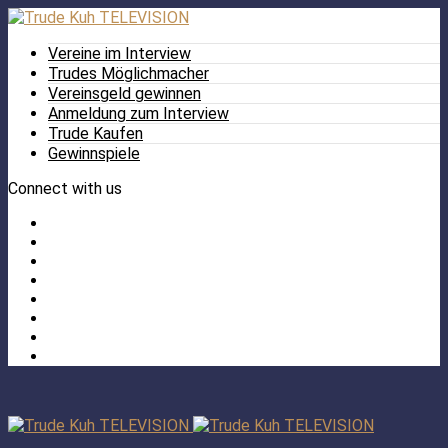
Vereine im Interview
Trudes Möglichmacher
Vereinsgeld gewinnen
Anmeldung zum Interview
Trude Kaufen
Gewinnspiele
Connect with us
Facebook
Twitter
/
Pinterest
X
Instagram
TikTok
YouTube
LinkedIn
Tumblr
Facebook
TikTok
Instagram
YouTube