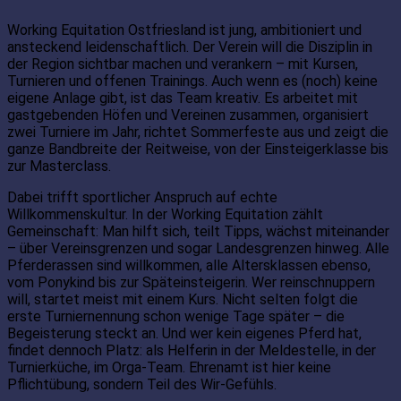
Working Equitation Ostfriesland ist jung, ambitioniert und
ansteckend leidenschaftlich. Der Verein will die Disziplin in
der Region sichtbar machen und verankern – mit Kursen,
Turnieren und offenen Trainings. Auch wenn es (noch) keine
eigene Anlage gibt, ist das Team kreativ. Es arbeitet mit
gastgebenden Höfen und Vereinen zusammen, organisiert
zwei Turniere im Jahr, richtet Sommerfeste aus und zeigt die
ganze Bandbreite der Reitweise, von der Einsteigerklasse bis
zur Masterclass.
Dabei trifft sportlicher Anspruch auf echte
Willkommenskultur. In der Working Equitation zählt
Gemeinschaft: Man hilft sich, teilt Tipps, wächst miteinander
– über Vereinsgrenzen und sogar Landesgrenzen hinweg. Alle
Pferderassen sind willkommen, alle Altersklassen ebenso,
vom Ponykind bis zur Späteinsteigerin. Wer reinschnuppern
will, startet meist mit einem Kurs. Nicht selten folgt die
erste Turniernennung schon wenige Tage später – die
Begeisterung steckt an. Und wer kein eigenes Pferd hat,
findet dennoch Platz: als Helferin in der Meldestelle, in der
Turnierküche, im Orga-Team. Ehrenamt ist hier keine
Pflichtübung, sondern Teil des Wir-Gefühls.