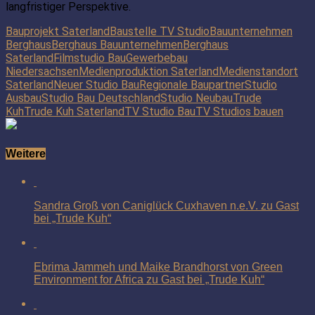
langfristiger Perspektive.
Bauprojekt Saterland
Baustelle TV Studio
Bauunternehmen
Berghaus
Berghaus Bauunternehmen
Berghaus
Saterland
Filmstudio Bau
Gewerbebau
Niedersachsen
Medienproduktion Saterland
Medienstandort
Saterland
Neuer Studio Bau
Regionale Baupartner
Studio
Ausbau
Studio Bau Deutschland
Studio Neubau
Trude
Kuh
Trude Kuh Saterland
TV Studio Bau
TV Studios bauen
Weitere
Sandra Groß von Caniglück Cuxhaven n.e.V. zu Gast
bei „Trude Kuh“
Ebrima Jammeh und Maike Brandhorst von Green
Environment for Africa zu Gast bei „Trude Kuh“