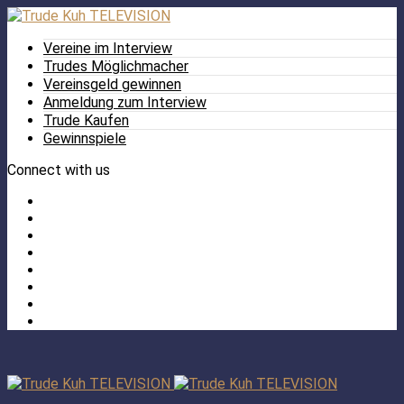
Vereine im Interview
Trudes Möglichmacher
Vereinsgeld gewinnen
Anmeldung zum Interview
Trude Kaufen
Gewinnspiele
Connect with us
Facebook
Twitter
/
Pinterest
X
Instagram
TikTok
YouTube
LinkedIn
Tumblr
Facebook
TikTok
Instagram
YouTube