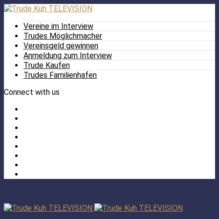
Vereine im Interview
Trudes Möglichmacher
Vereinsgeld gewinnen
Anmeldung zum Interview
Trude Kaufen
Trudes Familienhafen
Connect with us
Facebook
Twitter
/
Pinterest
X
Instagram
TikTok
YouTube
LinkedIn
Tumblr
Facebook
TikTok
Instagram
YouTube