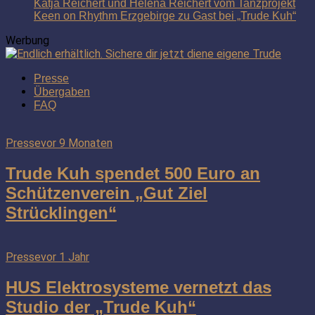
Katja Reichert und Helena Reichert vom Tanzprojekt
Keen on Rhythm Erzgebirge zu Gast bei „Trude Kuh“
Werbung
Presse
Übergaben
FAQ
Presse
vor 9 Monaten
Trude Kuh spendet 500 Euro an
Schützenverein „Gut Ziel
Strücklingen“
Presse
vor 1 Jahr
HUS Elektrosysteme vernetzt das
Studio der „Trude Kuh“