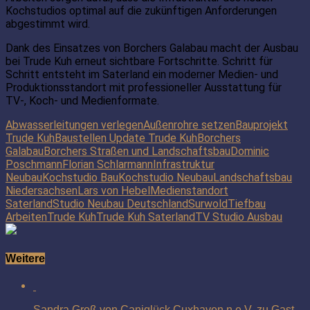
Kochstudios optimal auf die zukünftigen Anforderungen
abgestimmt wird.
Dank des Einsatzes von Borchers Galabau macht der Ausbau
bei Trude Kuh erneut sichtbare Fortschritte. Schritt für
Schritt entsteht im Saterland ein moderner Medien- und
Produktionsstandort mit professioneller Ausstattung für
TV-, Koch- und Medienformate.
Abwasserleitungen verlegen
Außenrohre setzen
Bauprojekt
Trude Kuh
Baustellen Update Trude Kuh
Borchers
Galabau
Borchers Straßen und Landschaftsbau
Dominic
Poschmann
Florian Schlarmann
Infrastruktur
Neubau
Kochstudio Bau
Kochstudio Neubau
Landschaftsbau
Niedersachsen
Lars von Hebel
Medienstandort
Saterland
Studio Neubau Deutschland
Surwold
Tiefbau
Arbeiten
Trude Kuh
Trude Kuh Saterland
TV Studio Ausbau
Weitere
Sandra Groß von Caniglück Cuxhaven n.e.V. zu Gast