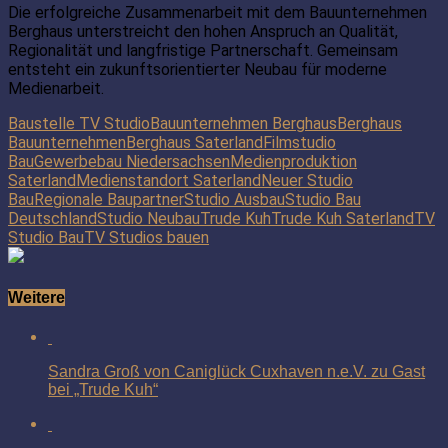
Die erfolgreiche Zusammenarbeit mit dem Bauunternehmen
Berghaus unterstreicht den hohen Anspruch an Qualität,
Regionalität und langfristige Partnerschaft. Gemeinsam
entsteht ein zukunftsorientierter Neubau für moderne
Medienarbeit.
Baustelle TV Studio
Bauunternehmen Berghaus
Berghaus
Bauunternehmen
Berghaus Saterland
Filmstudio
Bau
Gewerbebau Niedersachsen
Medienproduktion
Saterland
Medienstandort Saterland
Neuer Studio
Bau
Regionale Baupartner
Studio Ausbau
Studio Bau
Deutschland
Studio Neubau
Trude Kuh
Trude Kuh Saterland
TV
Studio Bau
TV Studios bauen
Weitere
Sandra Groß von Caniglück Cuxhaven n.e.V. zu Gast
bei „Trude Kuh“