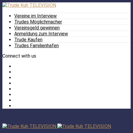
Vereine im Interview
Trudes Möglichmacher
Vereinsgeld gewinnen
Anmeldung zum Interview
Trude Kaufen
Trudes Familienhafen
Connect with us
Facebook
Twitter
/
Pinterest
X
Instagram
TikTok
YouTube
LinkedIn
Tumblr
Facebook
TikTok
Instagram
YouTube