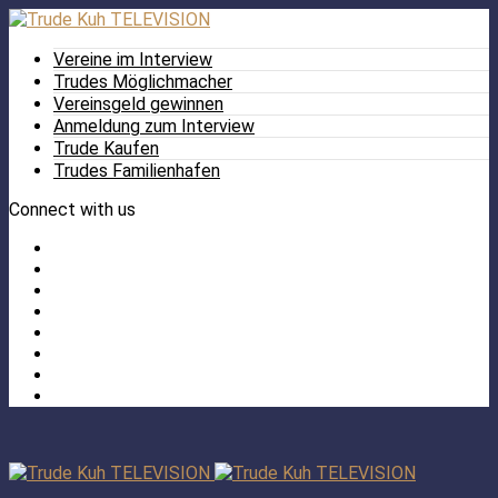
Vereine im Interview
Trudes Möglichmacher
Vereinsgeld gewinnen
Anmeldung zum Interview
Trude Kaufen
Trudes Familienhafen
Connect with us
Facebook
Twitter
/
Pinterest
X
Instagram
TikTok
YouTube
LinkedIn
Tumblr
Facebook
TikTok
Instagram
YouTube